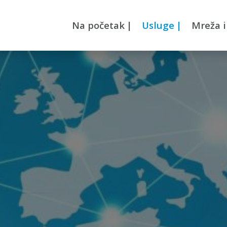
Na početak
|
Usluge
|
Mreža i