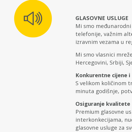
GLASOVNE USLUGE
Mi smo međunarodni o
telefonije, važnim a
izravnim vezama u reg
Mi smo vlasnici mreže 
Hercegovini, Srbiji, S
Konkurentne cijene i
S velikom količinom t
minuta godišnje, pot
Osiguranje kvalitete
Premium glasovne usl
interkonkecijama, nud
glasovne usluge za sv