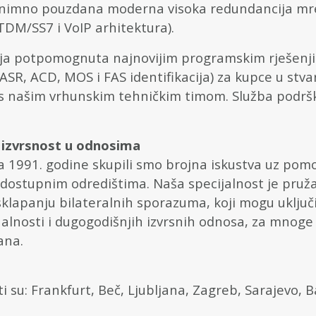
iznimno pouzdana moderna visoka redundancija mrež
TDM/SS7 i VoIP arhitektura).
a potpomognuta najnovijim programskim rješenjim
ASR, ACD, MOS i FAS identifikacija) za kupce u st
i s našim vrhunskim tehničkim timom. Služba podr
i izvrsnost u odnosima
 1991. godine skupili smo brojna iskustva uz po
dostupnim odredištima. Naša specijalnost je pruža
 sklapanju bilateralnih sporazuma, koji mogu uključ
nalnosti i dugogodišnjih izvrsnih odnosa, za mnog
ana.
i su: Frankfurt, Beč, Ljubljana, Zagreb, Sarajevo, 