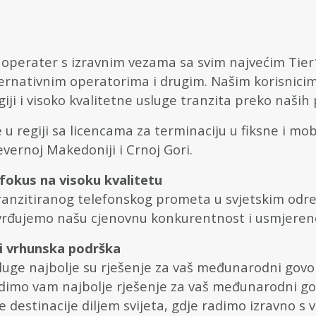
perater s izravnim vezama sa svim najvećim Tier
lternativnim operatorima i drugim. Našim korisnic
iji i visoko kvalitetne usluge tranzita preko naših
u regiji sa licencama za terminaciju u fiksne i mobi
jevernoj Makedoniji i Crnoj Gori.
 fokus na visoku kvalitetu
ranzitiranog telefonskog prometa u svjetskim odre
vrđujemo našu cjenovnu konkurentnost i usmjereno
 i vrhunska podrška
uge najbolje su rješenje za vaš međunarodni govo
imo vam najbolje rješenje za vaš međunarodni govo
e destinacije diljem svijeta, gdje radimo izravno s 