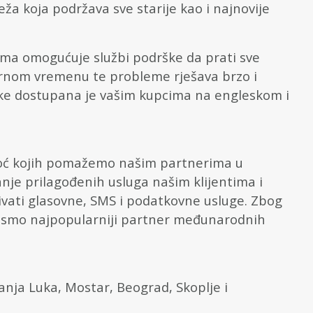
a koja podržava sve starije kao i najnovije
a omogućuje službi podrške da prati sve
varnom vremenu te probleme rješava brzo i
ške dostupana je vašim kupcima na engleskom i
moć kojih pomažemo našim partnerima u
nje prilagođenih usluga našim klijentima i
ivati ​​glasovne, SMS i podatkovne usluge. Zbog
e smo najpopularniji partner međunarodnih
Banja Luka, Mostar, Beograd, Skoplje i