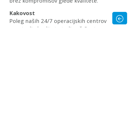
brez kompromisov glede kvalitete.
Kakovost
Poleg naših 24/7 operacijskih centrov
zagotavlja kvaliteto tudi naš Center za
vodenje storitev, ki
nadzira vsako
opravljeno storitev.